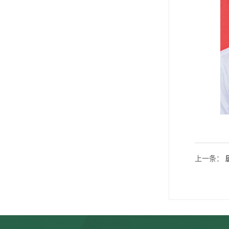
上一条
：