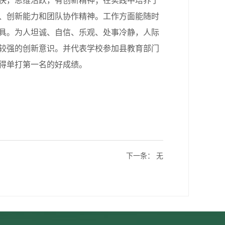
快，思维活跃，有创新精神；在实践中培养了
、创新能力和团队协作精神。工作方面能随时
具。为人坦诚、自信、乐观、处事冷静，人际
较强的创新意识。并代表学校参加县教育部门
得单打第一名的好成绩。
下一条
：
无