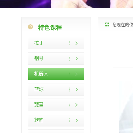
您现在的
特色课程
拉丁
钢琴
机器人
篮球
琵琶
软笔