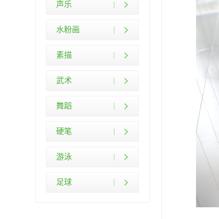
声乐
水粉画
素描
武术
舞蹈
硬笔
游泳
足球