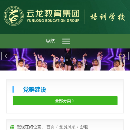
导航


党群建设
全部分类

您现在的位置：
首页
/
党员风采
/
彭聪